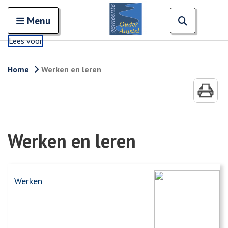
Zoeken
Open en sluit het
Open zoe
Zoe
Menu
Lees voor
Home
Werken en leren
Werken en leren
Werken