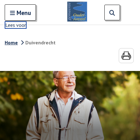
Zoeken
Open en sluit het
Open zoe
Zoe
Menu
Lees voor
Home
Duivendrecht