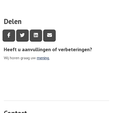
Delen
Deel deze pagina via Facebook
Deel deze pagina via Twitter
Deel deze pagina via LinkedIn
Deel deze pagina via e-mail
Heeft u aanvullingen of verbeteringen?
Wij horen graag uw
mening.