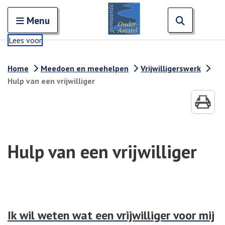
Zoeken
Open en sluit het
Open zoe
Zoe
Menu
Lees voor
Home
Meedoen en meehelpen
Vrijwilligerswerk
Hulp van een vrijwilliger
Hulp van een vrijwilliger
Ik wil weten wat een vrijwilliger voor mij